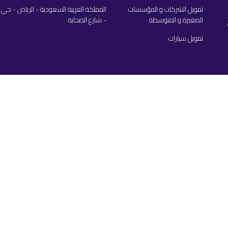
تمويل الشركات و المؤسسات
المملكة العربية السعودية - الرياض - حي 
الصغيرة و المتوسطة
- شارع الصحابة
تمويل سيارات
سياسة الخصوصية